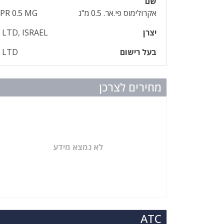
שם
אקרולימוס פי.אר. 0.5 מ"ג
PR 0.5 MG
יצרן
 LTD, ISRAEL
בעל רישום
L LTD
מחירים לצרכן
לא נמצא מידע
ATC