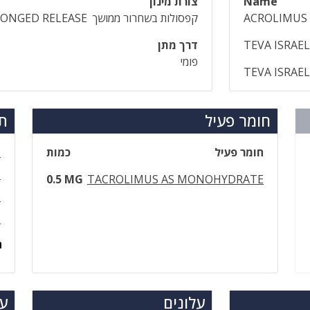
Name
צורת מינון
ACROLIMUS 
קפסולות בשחרור ממושך
LONGED RELEASE
TEVA ISRAEL
דרך מתן
פומי
TEVA ISRAE
חומר פעיל
תר
חומר פעיל
כמות
ט
ט
0.5 MG
TACROLIMUS AS MONOHYDRATE
ט
ד
ה
עלונים
עד