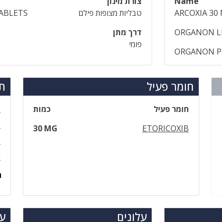
Name
צורת מינון
ARCOXIA 30
טבליות מצופות פילם
ABLETS
ORGANON LL
דרך מתן
פומי
ORGANON PH
חומר פעיל
תר
חומר פעיל
כמות
א
א
30 MG
ETORICOXIB
א
א
ה
עלונים
עד