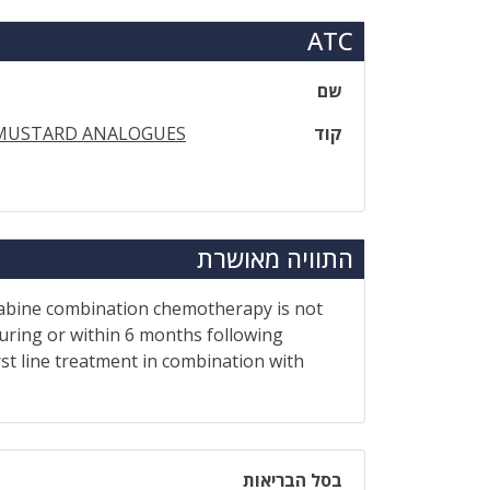
ATC
שם
קוד
MUSTARD ANALOGUES
התוויה מאושרת
arabine combination chemotherapy is not
ring or within 6 months following
st line treatment in combination with
בסל הבריאות