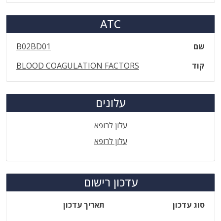
ATC
שם
B02BD01
קוד
BLOOD COAGULATION FACTORS
עלונים
עלון לרופא
עלון לרופא
עדכון רישום
סוג עדכון
תאריך עדכון