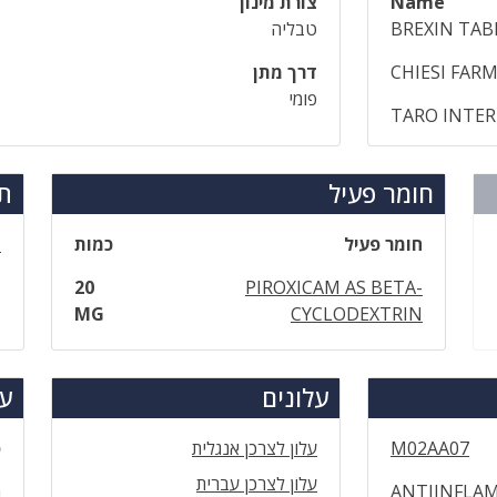
Name
צורת מינון
BREXIN TAB
טבליה
CHIESI FARMA
דרך מתן
פומי
TARO INTER
חומר פעיל
תר
חומר פעיל
כמות
ב
20
PIROXICAM AS BETA-
MG
CYCLODEXTRIN
עלונים
עד
M02AA07
עלון לצרכן אנגלית
ס
עלון לצרכן עברית
ANTIINFLA
ה