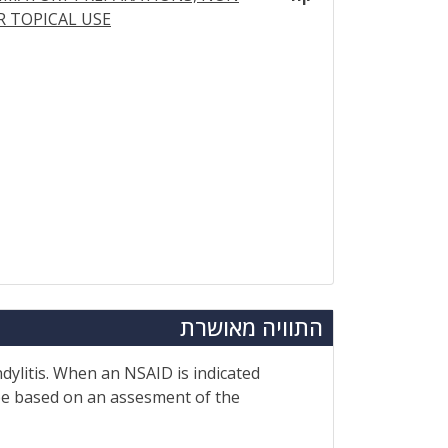
R TOPICAL USE
התוויה מאושרת
ndylitis. When an NSAID is indicated
 be based on an assesment of the