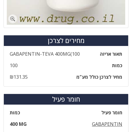
מחירים לצרכן
תאור אריזה
‎GABAPENTIN‎-‎TEVA‎ ‎400‎MG‎(‎100
כמות
100
מחיר לצרכן כולל מע"מ
₪131.35
חומר פעיל
חומר פעיל
כמות
400 MG
GABAPENTIN