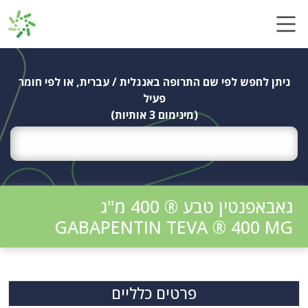
Ski
t
conten
ניתן לחפש לפי שם התרופה באנגלית / עברית, או לפי חומר
פעיל
(מינימום 3 אותיות)
גאבאפנטין טבע ® 400 מ"ג
GABAPENTIN TEVA ® 400 MG
פרטים כלליים