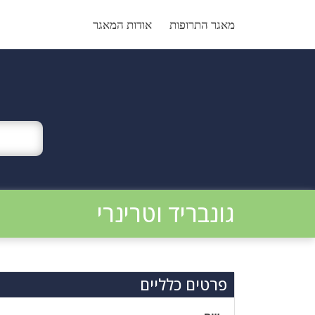
Ski
t
מאגר התרופות
אודות המאגר
conten
גונבריד וטרינרי
פרטים כלליים