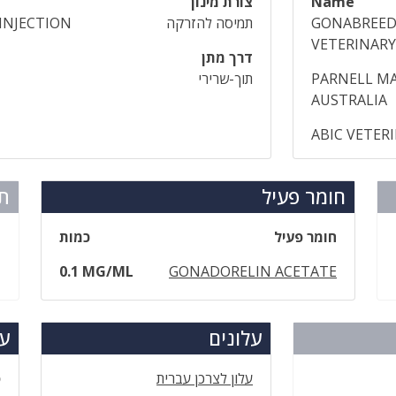
Name
צורת מינון
GONABREE
תמיסה להזרקה
INJECTION
VETERINARY
דרך מתן
PARNELL MA
תוך-שרירי
AUSTRALIA
ABIC VETER
חומר פעיל
תר
חומר פעיל
כמות
0.1 MG/ML
GONADORELIN ACETATE
עלונים
עד
עלון לצרכן עברית
ס