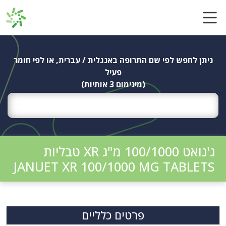
Ski
t
conten
ניתן לחפש לפי שם התרופה באנגלית / עברית, או לפי חומר
פעיל
(מינימום 3 אותיות)
ג'נואט 100/1000 מ"ג XR טבליות
JANUET XR 100/1000 MG TABLETS
פרטים כלליים