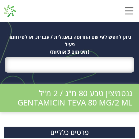
Ski
t
conten
ניתן לחפש לפי שם התרופה באנגלית / עברית, או לפי חומר
פעיל
(מינימום 3 אותיות)
גנטמיצין טבע 80 מ"ג / 2 מ"ל
GENTAMICIN TEVA 80 MG/2 ML
פרטים כלליים