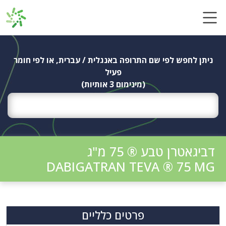
Ski
t
conten
ניתן לחפש לפי שם התרופה באנגלית / עברית, או לפי חומר
פעיל
(מינימום 3 אותיות)
דביגאטרן טבע ® 75 מ"ג
DABIGATRAN TEVA ® 75 MG
פרטים כלליים