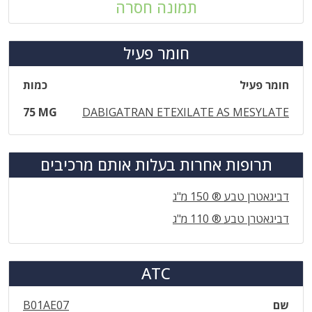
תמונה חסרה
חומר פעיל
חומר פעיל
כמות
75 MG
DABIGATRAN ETEXILATE AS MESYLATE
תרופות אחרות בעלות אותם מרכיבים
דביגאטרן טבע ® 150 מ"ג
דביגאטרן טבע ® 110 מ"ג
ATC
שם
B01AE07