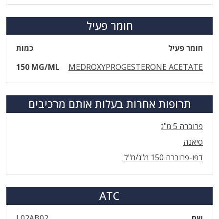
חומר פעיל
חומר פעיל
כמות
150 MG/ML
MEDROXYPROGESTERONE ACETATE
תרופות אחרות בעלות אותם מרכיבים
פרוברה 5 מ"ג
סיאנה
דפו-פרוברה 150 מ"ג/מ"ל
ATC
שם
L02AB02