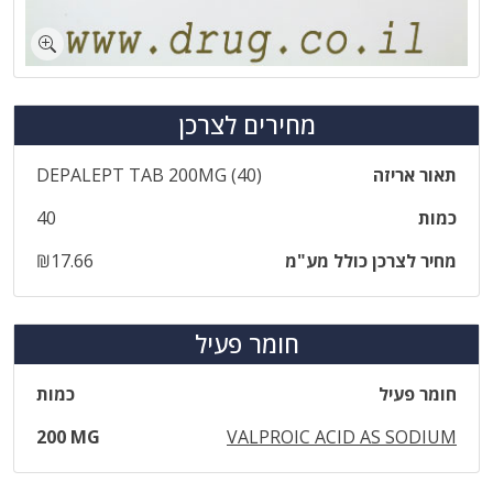
מחירים לצרכן
תאור אריזה
‎DEPALEPT‎ ‎TAB‎ ‎200‎MG‎ ‎(‎40‎)
כמות
40
מחיר לצרכן כולל מע"מ
₪17.66
חומר פעיל
חומר פעיל
כמות
200 MG
VALPROIC ACID AS SODIUM