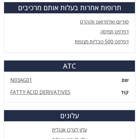
תרופות אחרות בעלות אותם מרכיבים
סודיום ואלפרואט ווקהרט
דפלפט תמיסה
דפלפט 500 טבליות מצופות
ATC
שם
N03AG01
קוד
FATTY ACID DERIVATIVES
עלונים
עלון לצרכן אנגלית