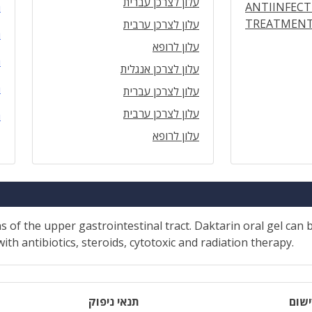
עלון לצרכן עברית
ANTIINFECT
ה
TREATMEN
עלון לצרכן ערבית
ה
עלון לרופא
ה
עלון לצרכן אנגלית
ה
עלון לצרכן עברית
עלון לצרכן ערבית
ה
עלון לרופא
s of the upper gastrointestinal tract. Daktarin oral gel can
th antibiotics, steroids, cytotoxic and radiation therapy.
שום
תנאי ניפוק