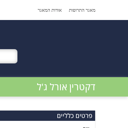
Ski
t
מאגר התרופות
אודות המאגר
conten
דקטרין אורל ג'ל
פרטים כלליים