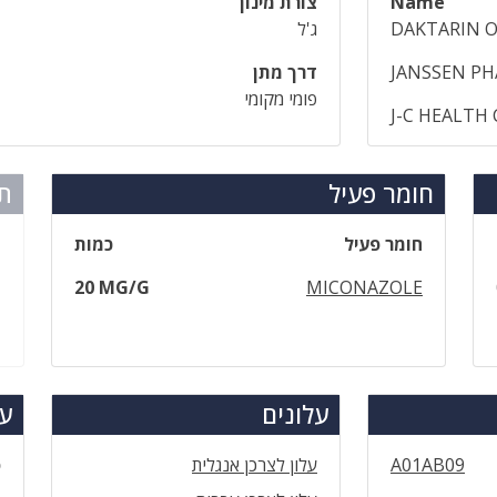
Name
צורת מינון
DAKTARIN O
ג'ל
JANSSEN PH
דרך מתן
פומי מקומי
J-C HEALTH
חומר פעיל
תר
חומר פעיל
כמות
20 MG/G
MICONAZOLE
עלונים
עד
A01AB09
עלון לצרכן אנגלית
ס