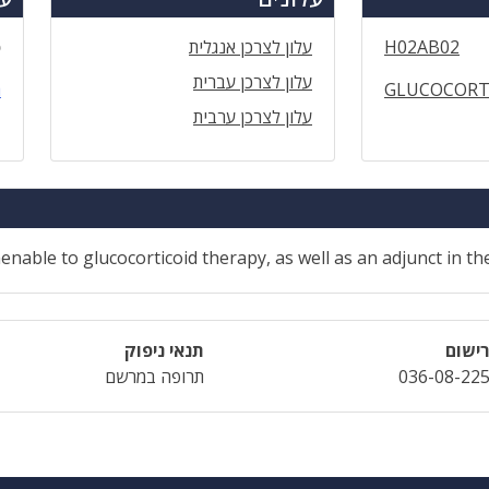
H02AB02
עלון לצרכן אנגלית
ס
עלון לצרכן עברית
GLUCOCORT
ה
עלון לצרכן ערבית
menable to glucocorticoid therapy, as well as an adjunct in t
ישום
תנאי ניפוק
036-08-22
תרופה במרשם