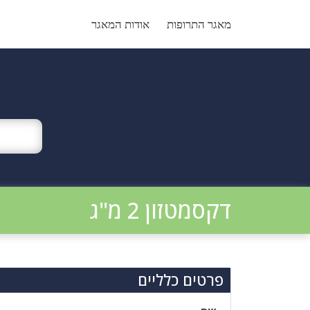
Ski
t
מאגר התרופות
אודות המאגר
conten
דקסמטזון 2 מ"ג
פרטים כלליים