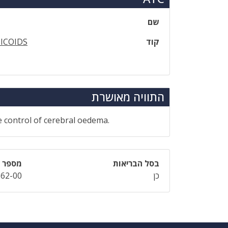
שם
קוד
ICOIDS
התוויה מאושרת
he control of cerebral oedema.
בסל הבריאות
מספר ר
כן
562-00