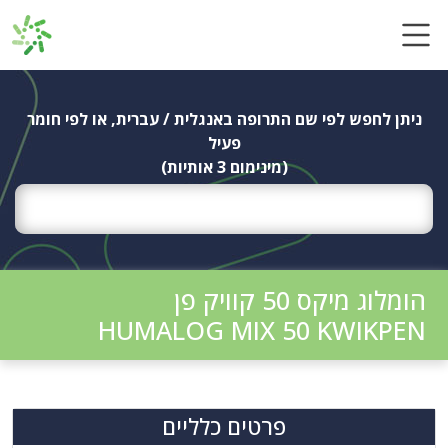
Ski
t
conten
ניתן לחפש לפי שם התרופה באנגלית / עברית, או לפי חומר
פעיל
(מינימום 3 אותיות)
הומלוג מיקס 50 קוויק פן
HUMALOG MIX 50 KWIKPEN
פרטים כלליים