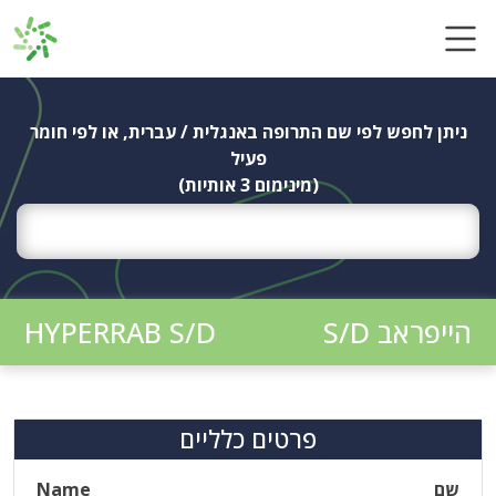
Ski
t
conten
ניתן לחפש לפי שם התרופה באנגלית / עברית, או לפי חומר
פעיל
(מינימום 3 אותיות)
הייפראב S/D
HYPERRAB S/D
פרטים כלליים
שם
Name