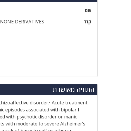
שם
קוד
NONE DERIVATIVES
התוויה מאושרת
hizoaffective disorder.• Acute treatment
c episodes associated with bipolar I
d with psychotic disorder or manic
nts with moderate to severe Alzheimer’s
risk of harm to self or others.•