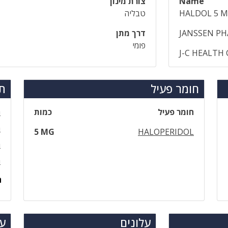
Name
צורת מינון
HALDOL 5 
טבליה
JANSSEN PH
דרך מתן
פומי
J-C HEALTH
חומר פעיל
תר
חומר פעיל
כמות
ה
ה
5 MG
HALOPERIDOL
ה
ה
ה
עלונים
עד