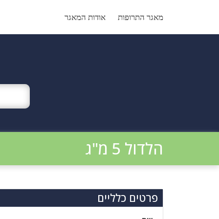
Ski
t
מאגר התרופות
אודות המאגר
conten
הלדול 5 מ"ג
פרטים כלליים