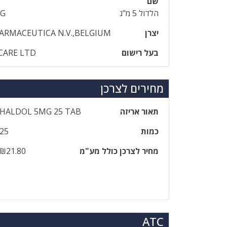
שם
הלדול 5 מ"ג
MG
יצרן
ARMACEUTICA N.V.,BELGIUM
בעל רישום
 CARE LTD
מחירים לצרכן
תאור אריזה
HALDOL 5MG 25 TAB
כמות
25
מחיר לצרכן כולל מע"מ
₪21.80
ATC