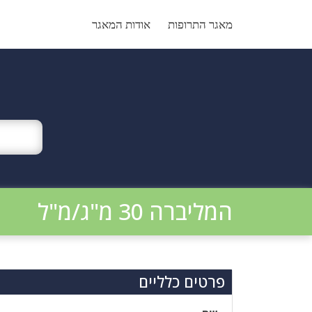
Ski
t
מאגר התרופות
אודות המאגר
conten
המליברה 30 מ"ג/מ"ל
פרטים כלליים