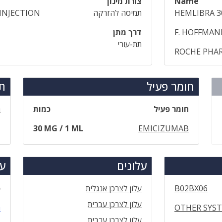
Name
צורת מינון
HEMLIBRA 3
תמיסה להזרקה
INJECTION
F. HOFFMAN
דרך מתן
תת-עורי
ROCHE PHAR
חומר פעיל
תר
חומר פעיל
כמות
ה
30 MG / 1 ML
EMICIZUMAB
עלונים
עד
B02BX06
עלון לצרכן אנגלית
ס
עלון לצרכן עברית
OTHER SYS
ה
עלון לצרכן ערבית