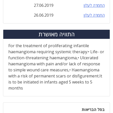
החמרה לעלון
27.06.2019
החמרה לעלון
26.06.2019
התוויה מאושרת
For the treatment of proliferating infantile
haemangioma requiring systemic therapy:• Life- or
function-threatening haemangioma,• Ulcerated
haemangioma with pain and/or lack of response
to simple wound care measures,• Haemangioma
with a risk of permanent scars or disfigurement.It
is to be initiated in infants aged 5 weeks to 5
months
בסל הבריאות