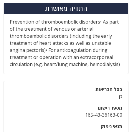
התוויה מאושרת
Prevention of thromboembolic disorders• As part
of the treatment of venous or arterial
thromboembolic disorders (including the early
treatment of heart attacks as well as unstable
angina pectoris)• For anticoagulation during
treatment or operation with an extracorporeal
circulation (e.g. heart/lung machine, hemodialysis)
בסל הבריאות
כן
מספר רישום
165-43-36163-00
תנאי ניפוק