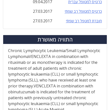
כרטיס למטופל עברית
09.04.2017
כרטיס למטופל רב שפתי
27.03.2017
חוברת למטפל רב שפתי
27.03.2017
התוויה מאושרת
Chronic Lymphocytic Leukemia/Small Lymphocytic
LymphomaVENCLEXTA in combination with
rituximab or as monotherapy is indicated for the
treatment of adult patients with chronic
lymphocytic leukaemia (CLL) or small lymphocytic
lymphoma (SLL), who have received at least one
prior therapy.VENCLEXTA in combination with
obinutuzumab is indicated for the treatment of
patients with previously untreated chronic
lymphocytic leukaemia (CLL) or small lymphocytic
lymphoma (SLL).Acute Myeloid