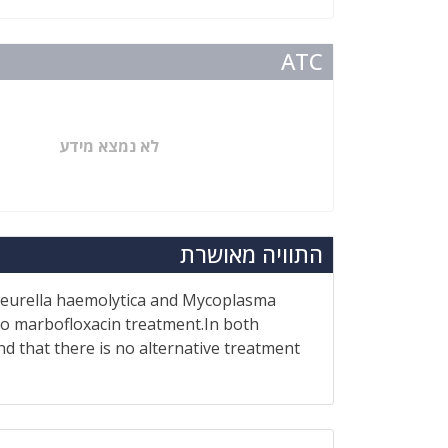
ATC
לא נמצא מידע
התוויה מאושרת
asteurella haemolytica and Mycoplasma
 to marbofloxacin treatment.In both
nd that there is no alternative treatment