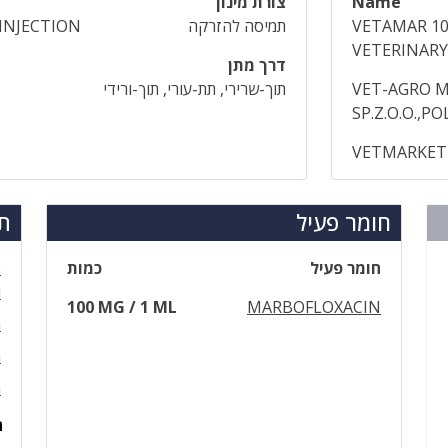
Name
צורת מינון
VETAMAR 1
תמיסה להזרקה
INJECTION
VETERINARY
דרך מתן
VET-AGRO 
תוך-שרירי, תת-עורי, תוך-ורידי
SP.Z.O.O.,P
VETMARKET 
חומר פעיל
תר
חומר פעיל
כמות
ו
100 MG / 1 ML
MARBOFLOXACIN
מ
מ
מ
ה