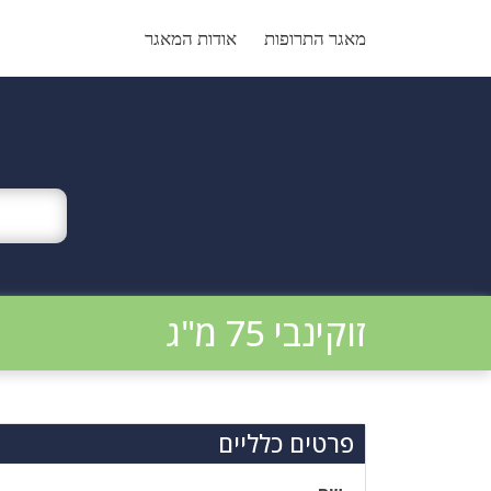
Ski
t
מאגר התרופות
אודות המאגר
conten
זוקינבי 75 מ"ג
פרטים כלליים