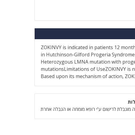
ZOKINVY is indicated in patients 12 month
in Hutchinson-Gilford Progeria Syndrome 
Heterozygous LMNA mutation with prog
mutationsLimitations of UseZOKINVY is n
Based upon its mechanism of action, ZOKI
ות
 מוגבלת לרישום ע'י רופא מומחה או הגבלה אחרת