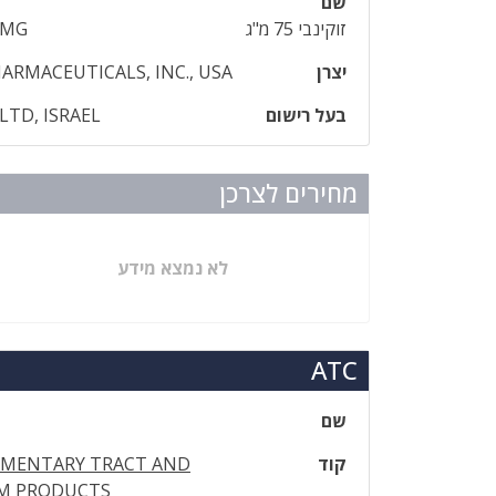
שם
זוקינבי 75 מ"ג
 MG
יצרן
HARMACEUTICALS, INC., USA
בעל רישום
TD, ISRAEL
מחירים לצרכן
לא נמצא מידע
ATC
שם
קוד
IMENTARY TRACT AND
M PRODUCTS