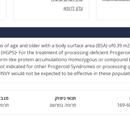
עלון לרופא
s of age and older with a body surface area (BSA) of0.39 m2
(HGPS)• For the treatment of processing-deficient Progeroi
erin-like protein accumulationo Homozygous or compoun
ot indicated for other Progeroid Syndromes or processing-p
NVY would not be expected to be effective in these populat
תנאי ניפוק
מגבל
169-6
תרופה במרשם
תרופה