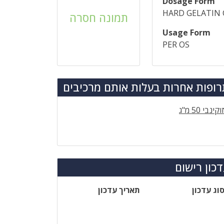
Dosage Form
HARD GELATIN 
תמונה חסרה
Usage Form
PER OS
ופות אחרות בעלות אותם מרכיבים
וקינבי 50 מ"ג
כון רישום
וג עדכון
תאריך עדכון