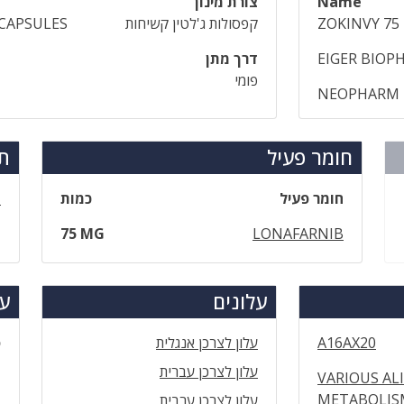
Name
צורת מינון
ZOKINVY 75
קפסולות ג'לטין קשיחות
CAPSULES
EIGER BIOP
דרך מתן
פומי
NEOPHARM L
חומר פעיל
תר
חומר פעיל
כמות
ז
75 MG
LONAFARNIB
עלונים
עד
A16AX20
עלון לצרכן אנגלית
ס
עלון לצרכן עברית
VARIOUS AL
METABOLIS
עלון לצרכן ערבית