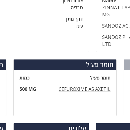
Name
צורת מינון
ZINNAT TAB
טבליה
MG
דרך מתן
SANDOZ AG
פומי
SANDOZ PHA
LTD
חומר פעיל
תר
חומר פעיל
כמות
צ
צ
500 MG
CEFUROXIME AS AXETIL
ז
ז
עלונים
עד