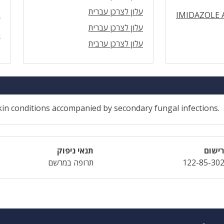
עלון לצרכן עברית
IMIDAZOLE 
ה
עלון לצרכן עברית
ה
עלון לצרכן ערבית
kin conditions accompanied by secondary fungal infections.
ישום
תנאי ניפוק
122-85-30
תרופה במרשם