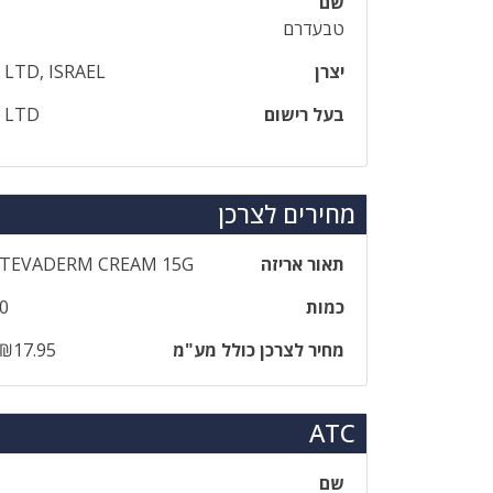
שם
טבעדרם
יצרן
 LTD, ISRAEL
בעל רישום
L LTD
מחירים לצרכן
תאור אריזה
‎TEVADERM‎ ‎CREAM‎ ‎15‎G
כמות
0
מחיר לצרכן כולל מע"מ
₪17.95
ATC
שם