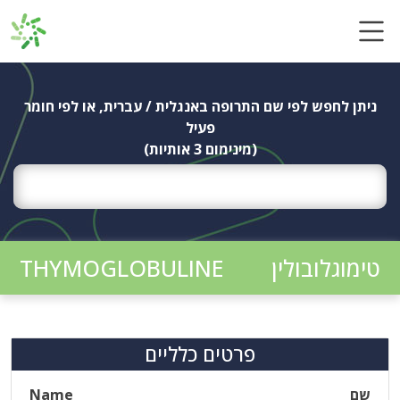
Ski
t
conten
ניתן לחפש לפי שם התרופה באנגלית / עברית, או לפי חומר
פעיל
(מינימום 3 אותיות)
טימוגלובולין
THYMOGLOBULINE
פרטים כלליים
שם
Name