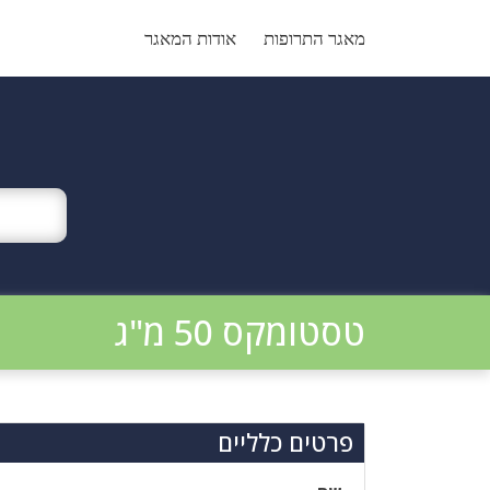
Ski
t
מאגר התרופות
אודות המאגר
conten
טסטומקס 50 מ"ג
פרטים כלליים