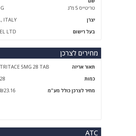
שם
טריטייס 5 מ"ג
MG
יצרן
., ITALY
בעל רישום
AEL LTD
מחירים לצרכן
תאור אריזה
TRITACE 5MG 28 TAB
כמות
28
מחיר לצרכן כולל מע"מ
₪23.16
ATC