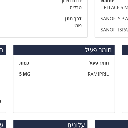
Name
צורת מינון
TRITACE 5 
טבליה
SANOFI S.P.A
דרך מתן
פומי
SANOFI ISR
חומר פעיל
תר
חומר פעיל
כמות
ר
ר
5 MG
RAMIPRIL
ר
ר
ה
עלונים
עד