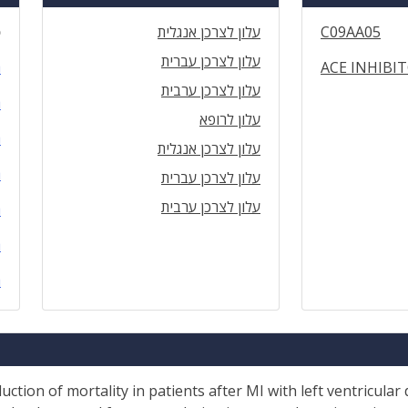
C09AA05
עלון לצרכן אנגלית
ס
עלון לצרכן עברית
ACE INHIBIT
ה
עלון לצרכן ערבית
ה
עלון לרופא
ה
עלון לצרכן אנגלית
ה
עלון לצרכן עברית
עלון לצרכן ערבית
ה
ה
ה
ction of mortality in patients after MI with left ventricular 