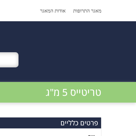
Ski
t
מאגר התרופות
אודות המאגר
conten
טריטייס 5 מ"ג
פרטים כלליים