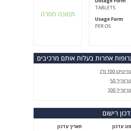
Dosage Form
TABLETS
תמונה חסרה
Usage Form
PER OS
ופות אחרות בעלות אותם מרכיבים
ריטיקו 100 מ"ג
רזודיל 50
רזודיל 100
כון רישום
וג עדכון
תאריך עדכון