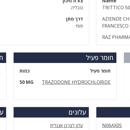
Name
צורת מינון
TRITTICO 5
טבליה
AZIENDE CH
דרך מתן
FRANCESCO A.
פומי
RAZ PHARMA
חומר פעיל
תר
חומר פעיל
כמות
ט
ט
50 MG
TRAZODONE HYDROCHLORIDE
ט
עלונים
עד
N06AX05
עלון לצרכן אנגלית
ס