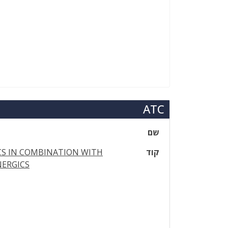
ATC
שם
קוד
CS IN COMBINATION WITH
NERGICS