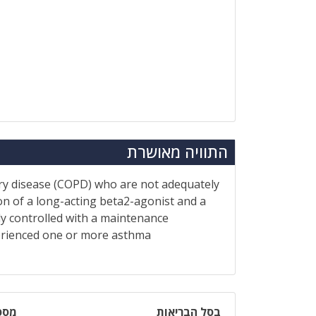
התוויה מאושרת
ry disease (COPD) who are not adequately
on of a long-acting beta2-agonist and a
y controlled with a maintenance
perienced one or more asthma
בסל הבריאות
מספ