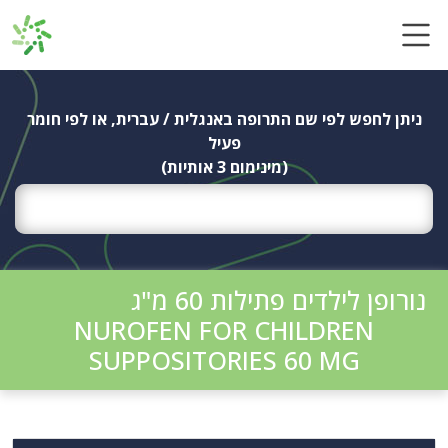
Ski
t
conten
ניתן לחפש לפי שם התרופה באנגלית / עברית, או לפי חומר
פעיל
(מינימום 3 אותיות)
נורופן לילדים פתילות 60 מ"ג
NUROFEN FOR CHILDREN
SUPPOSITORIES 60 MG