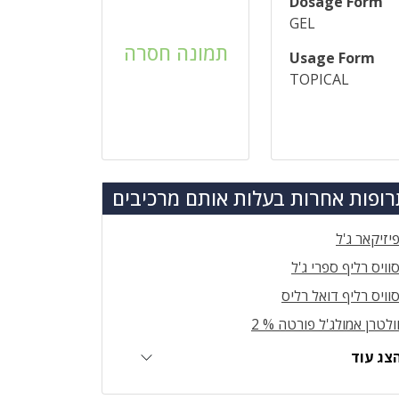
Dosage Form
GEL
תמונה חסרה
Usage Form
TOPICAL
ופות אחרות בעלות אותם מרכיבים
יזיקאר ג'ל
וויס רליף ספרי ג'ל
וויס רליף דואל רליס
ולטרן אמולג'ל פורטה % 2
צג עוד