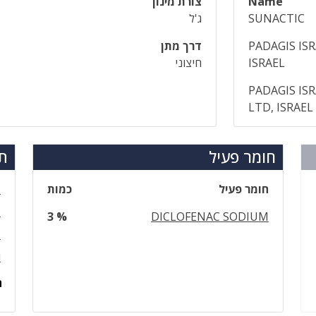
Name
צורת מינון
SUNACTIC
ג'ל
PADAGIS IS
דרך מתן
ISRAEL
חיצוני
PADAGIS IS
LTD, ISRAEL
חומר פעיל
תר
חומר פעיל
כמות
פ
ס
3 %
DICLOFENAC SODIUM
ס
ו
ה