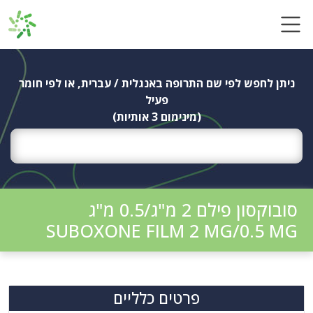
Ski
t
conten
ניתן לחפש לפי שם התרופה באנגלית / עברית, או לפי חומר
פעיל
(מינימום 3 אותיות)
סובוקסון פילם 2 מ"ג/0.5 מ"ג
SUBOXONE FILM 2 MG/0.5 MG
פרטים כלליים