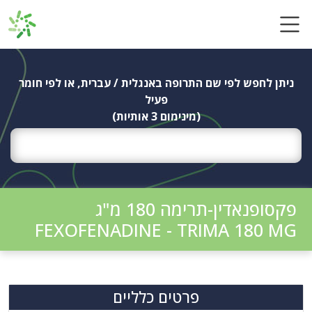
Ski
t
conten
ניתן לחפש לפי שם התרופה באנגלית / עברית, או לפי חומר
פעיל
(מינימום 3 אותיות)
פקסופנאדין-תרימה 180 מ"ג
FEXOFENADINE - TRIMA 180 MG
פרטים כלליים