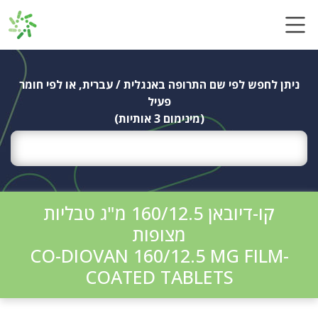
Ski
t
conten
ניתן לחפש לפי שם התרופה באנגלית / עברית, או לפי חומר
פעיל
(מינימום 3 אותיות)
קו-דיובאן 160/12.5 מ"ג טבליות
מצופות
CO-DIOVAN 160/12.5 MG FILM-
COATED TABLETS