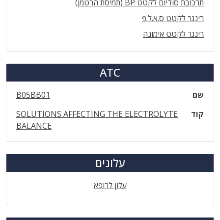
תרכובת סודיום לקטט BP (תמיסת הרטמן)
רינגר לקטט ס.א.ל.פ
רינגר לקטט אימונה
ATC
שם
B05BB01
קוד
SOLUTIONS AFFECTING THE ELECTROLYTE
BALANCE
עלונים
עלון לרופא